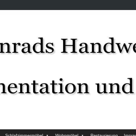
Schlafzimmermöbel
Wohnmöbel
Restaurierung
Impre