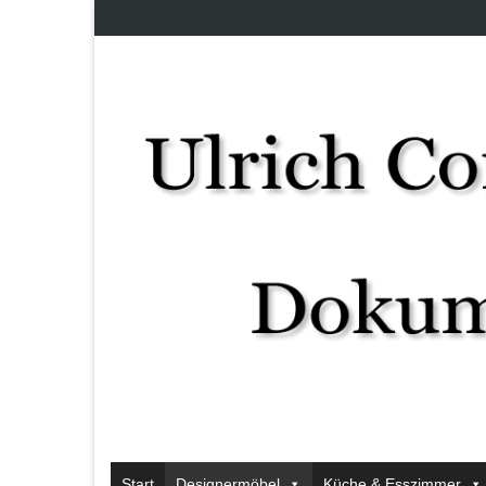
Start
Designermöbel
Küche & Esszimmer