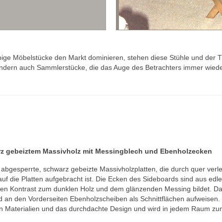
bige Möbelstücke den Markt dominieren, stehen diese Stühle und der Ti
 sondern auch Sammlerstücke, die das Auge des Betrachters immer wiede
arz gebeiztem Massivholz mit Messingblech und Ebenholzecken
abgesperrte, schwarz gebeizte Massivholzplatten, die durch quer verleimt
auf die Platten aufgebracht ist. Die Ecken des Sideboards sind aus edl
ten Kontrast zum dunklen Holz und dem glänzenden Messing bildet. Da
 an den Vorderseiten Ebenholzscheiben als Schnittflächen aufweisen. D
 Materialien und das durchdachte Design und wird in jedem Raum zum